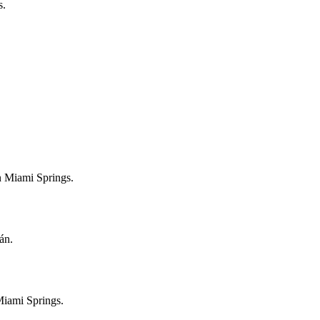
s.
en Miami Springs.
án.
Miami Springs.