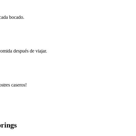
 cada bocado.
comida después de viajar.
ostres caseros!
prings