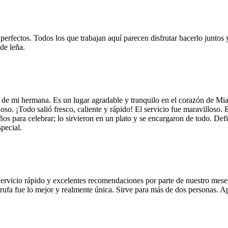
 perfectos. Todos los que trabajan aquí parecen disfrutar hacerlo juntos 
de leña.
 de mi hermana. Es un lugar agradable y tranquilo en el corazón de Mi
so. ¡Todo salió fresco, caliente y rápido! El servicio fue maravilloso. 
años para celebrar; lo sirvieron en un plato y se encargaron de todo. De
pecial.
Servicio rápido y excelentes recomendaciones por parte de nuestro meser
 de trufa fue lo mejor y realmente única. Sirve para más de dos personas.