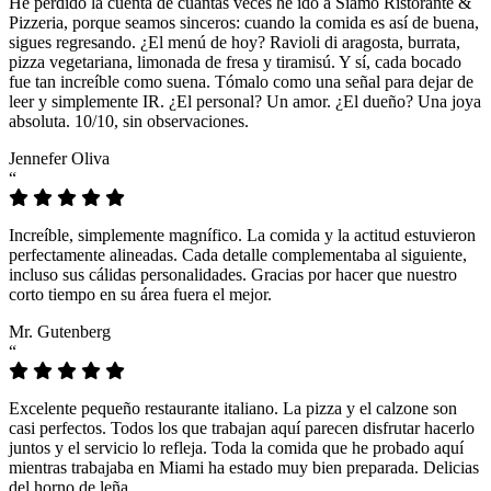
He perdido la cuenta de cuántas veces he ido a Siamo Ristorante &
Pizzeria, porque seamos sinceros: cuando la comida es así de buena,
sigues regresando. ¿El menú de hoy? Ravioli di aragosta, burrata,
pizza vegetariana, limonada de fresa y tiramisú. Y sí, cada bocado
fue tan increíble como suena. Tómalo como una señal para dejar de
leer y simplemente IR. ¿El personal? Un amor. ¿El dueño? Una joya
absoluta. 10/10, sin observaciones.
Jennefer Oliva
“
Increíble, simplemente magnífico. La comida y la actitud estuvieron
perfectamente alineadas. Cada detalle complementaba al siguiente,
incluso sus cálidas personalidades. Gracias por hacer que nuestro
corto tiempo en su área fuera el mejor.
Mr. Gutenberg
“
Excelente pequeño restaurante italiano. La pizza y el calzone son
casi perfectos. Todos los que trabajan aquí parecen disfrutar hacerlo
juntos y el servicio lo refleja. Toda la comida que he probado aquí
mientras trabajaba en Miami ha estado muy bien preparada. Delicias
del horno de leña.