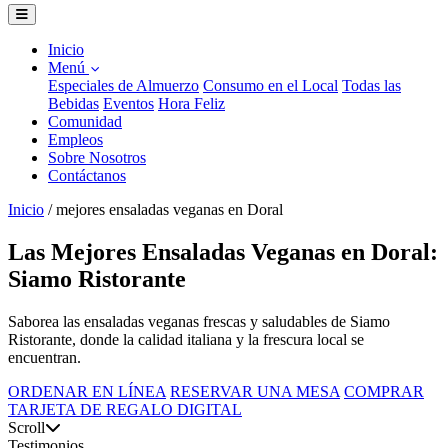
Inicio
Menú
Especiales de Almuerzo
Consumo en el Local
Todas las
Bebidas
Eventos
Hora Feliz
Comunidad
Empleos
Sobre Nosotros
Contáctanos
Inicio
/
mejores ensaladas veganas en Doral
Las Mejores Ensaladas Veganas en Doral:
Siamo Ristorante
Saborea las ensaladas veganas frescas y saludables de Siamo
Ristorante, donde la calidad italiana y la frescura local se
encuentran.
ORDENAR EN LÍNEA
RESERVAR UNA MESA
COMPRAR
TARJETA DE REGALO DIGITAL
Scroll
Testimonios