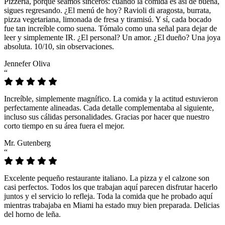
Pizzeria, porque seamos sinceros: cuando la comida es así de buena,
sigues regresando. ¿El menú de hoy? Ravioli di aragosta, burrata,
pizza vegetariana, limonada de fresa y tiramisú. Y sí, cada bocado
fue tan increíble como suena. Tómalo como una señal para dejar de
leer y simplemente IR. ¿El personal? Un amor. ¿El dueño? Una joya
absoluta. 10/10, sin observaciones.
Jennefer Oliva
“
Increíble, simplemente magnífico. La comida y la actitud estuvieron
perfectamente alineadas. Cada detalle complementaba al siguiente,
incluso sus cálidas personalidades. Gracias por hacer que nuestro
corto tiempo en su área fuera el mejor.
Mr. Gutenberg
“
Excelente pequeño restaurante italiano. La pizza y el calzone son
casi perfectos. Todos los que trabajan aquí parecen disfrutar hacerlo
juntos y el servicio lo refleja. Toda la comida que he probado aquí
mientras trabajaba en Miami ha estado muy bien preparada. Delicias
del horno de leña.