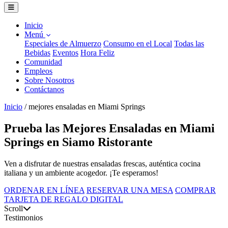
Inicio
Menú
Especiales de Almuerzo
Consumo en el Local
Todas las
Bebidas
Eventos
Hora Feliz
Comunidad
Empleos
Sobre Nosotros
Contáctanos
Inicio
/
mejores ensaladas en Miami Springs
Prueba las Mejores Ensaladas en Miami
Springs en Siamo Ristorante
Ven a disfrutar de nuestras ensaladas frescas, auténtica cocina
italiana y un ambiente acogedor. ¡Te esperamos!
ORDENAR EN LÍNEA
RESERVAR UNA MESA
COMPRAR
TARJETA DE REGALO DIGITAL
Scroll
Testimonios