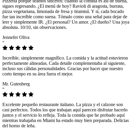
Pizzeria porque seamos sinceros: cuando la comida es así de buena,
sigues regresando. ¿El menú de hoy? Ravioli di aragosta, burrata,
pizza vegetariana, limonada de fresa y tiramisú. Y sí, cada bocado
fue tan increíble como suena. Tómalo como una señal para dejar de
leer y simplemente IR. ¿El personal? Un amor. ¿El dueño? Una joya
absoluta. 10/10, sin observaciones.
Jennefer Oliva
“
Increíble, simplemente magnífico. La comida y la actitud estuvieron
perfectamente alineadas. Cada detalle complementaba al siguiente,
incluso sus cálidas personalidades. Gracias por hacer que nuestro
corto tiempo en su área fuera el mejor.
Mr. Gutenberg
“
Excelente pequeño restaurante italiano. La pizza y el calzone son
casi perfectos. Todos los que trabajan aquí parecen disfrutar hacerlo
juntos y el servicio lo refleja. Toda la comida que he probado aquí
mientras trabajaba en Miami ha estado muy bien preparada. Delicias
del horno de leña.