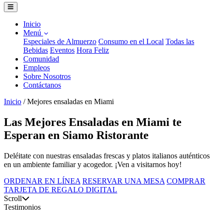
Inicio
Menú
Especiales de Almuerzo
Consumo en el Local
Todas las
Bebidas
Eventos
Hora Feliz
Comunidad
Empleos
Sobre Nosotros
Contáctanos
Inicio
/
Mejores ensaladas en Miami
Las Mejores Ensaladas en Miami te
Esperan en Siamo Ristorante
Deléitate con nuestras ensaladas frescas y platos italianos auténticos
en un ambiente familiar y acogedor. ¡Ven a visitarnos hoy!
ORDENAR EN LÍNEA
RESERVAR UNA MESA
COMPRAR
TARJETA DE REGALO DIGITAL
Scroll
Testimonios