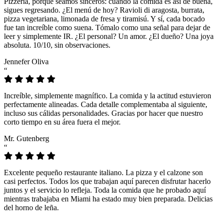
Pizzeria, porque seamos sinceros: cuando la comida es así de buena,
sigues regresando. ¿El menú de hoy? Ravioli di aragosta, burrata,
pizza vegetariana, limonada de fresa y tiramisú. Y sí, cada bocado
fue tan increíble como suena. Tómalo como una señal para dejar de
leer y simplemente IR. ¿El personal? Un amor. ¿El dueño? Una joya
absoluta. 10/10, sin observaciones.
Jennefer Oliva
“
Increíble, simplemente magnífico. La comida y la actitud estuvieron
perfectamente alineadas. Cada detalle complementaba al siguiente,
incluso sus cálidas personalidades. Gracias por hacer que nuestro
corto tiempo en su área fuera el mejor.
Mr. Gutenberg
“
Excelente pequeño restaurante italiano. La pizza y el calzone son
casi perfectos. Todos los que trabajan aquí parecen disfrutar hacerlo
juntos y el servicio lo refleja. Toda la comida que he probado aquí
mientras trabajaba en Miami ha estado muy bien preparada. Delicias
del horno de leña.