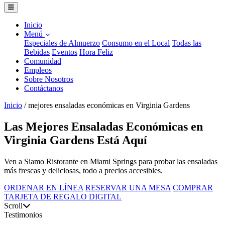
Inicio
Menú
Especiales de Almuerzo
Consumo en el Local
Todas las
Bebidas
Eventos
Hora Feliz
Comunidad
Empleos
Sobre Nosotros
Contáctanos
Inicio
/
mejores ensaladas económicas en Virginia Gardens
Las Mejores Ensaladas Económicas en
Virginia Gardens Está Aquí
Ven a Siamo Ristorante en Miami Springs para probar las ensaladas
más frescas y deliciosas, todo a precios accesibles.
ORDENAR EN LÍNEA
RESERVAR UNA MESA
COMPRAR
TARJETA DE REGALO DIGITAL
Scroll
Testimonios