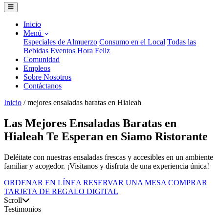
Inicio
Menú
Especiales de Almuerzo
Consumo en el Local
Todas las
Bebidas
Eventos
Hora Feliz
Comunidad
Empleos
Sobre Nosotros
Contáctanos
Inicio
/
mejores ensaladas baratas en Hialeah
Las Mejores Ensaladas Baratas en
Hialeah Te Esperan en Siamo Ristorante
Deléitate con nuestras ensaladas frescas y accesibles en un ambiente
familiar y acogedor. ¡Visítanos y disfruta de una experiencia única!
ORDENAR EN LÍNEA
RESERVAR UNA MESA
COMPRAR
TARJETA DE REGALO DIGITAL
Scroll
Testimonios