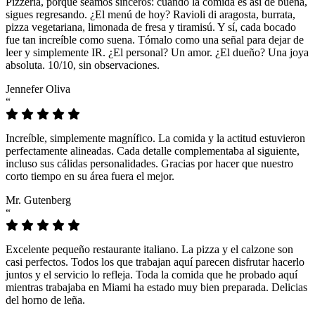
Pizzeria, porque seamos sinceros: cuando la comida es así de buena,
sigues regresando. ¿El menú de hoy? Ravioli di aragosta, burrata,
pizza vegetariana, limonada de fresa y tiramisú. Y sí, cada bocado
fue tan increíble como suena. Tómalo como una señal para dejar de
leer y simplemente IR. ¿El personal? Un amor. ¿El dueño? Una joya
absoluta. 10/10, sin observaciones.
Jennefer Oliva
“
Increíble, simplemente magnífico. La comida y la actitud estuvieron
perfectamente alineadas. Cada detalle complementaba al siguiente,
incluso sus cálidas personalidades. Gracias por hacer que nuestro
corto tiempo en su área fuera el mejor.
Mr. Gutenberg
“
Excelente pequeño restaurante italiano. La pizza y el calzone son
casi perfectos. Todos los que trabajan aquí parecen disfrutar hacerlo
juntos y el servicio lo refleja. Toda la comida que he probado aquí
mientras trabajaba en Miami ha estado muy bien preparada. Delicias
del horno de leña.