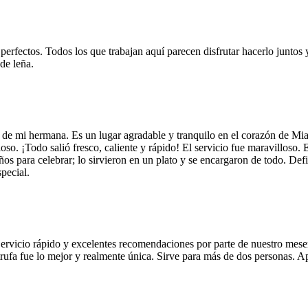
 perfectos. Todos los que trabajan aquí parecen disfrutar hacerlo juntos 
de leña.
 de mi hermana. Es un lugar agradable y tranquilo en el corazón de Mi
so. ¡Todo salió fresco, caliente y rápido! El servicio fue maravilloso. 
años para celebrar; lo sirvieron en un plato y se encargaron de todo. De
pecial.
Servicio rápido y excelentes recomendaciones por parte de nuestro meser
 de trufa fue lo mejor y realmente única. Sirve para más de dos personas.