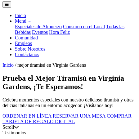
Inicio
Menú
Especiales de Almuerzo
Consumo en el Local
Todas las
Bebidas
Eventos
Hora Feliz
Comunidad
Empleos
Sobre Nosotros
Contáctanos
Inicio
/
mejor tiramisú en Virginia Gardens
Prueba el Mejor Tiramisú en Virginia
Gardens, ¡Te Esperamos!
Celebra momentos especiales con nuestro delicioso tiramisú y otras
delicias italianas en un entorno acogedor. ¡Visítanos hoy!
ORDENAR EN LÍNEA
RESERVAR UNA MESA
COMPRAR
TARJETA DE REGALO DIGITAL
Scroll
Testimonios