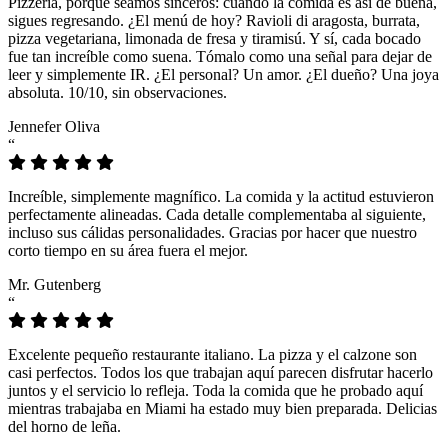
Pizzeria, porque seamos sinceros: cuando la comida es así de buena,
sigues regresando. ¿El menú de hoy? Ravioli di aragosta, burrata,
pizza vegetariana, limonada de fresa y tiramisú. Y sí, cada bocado
fue tan increíble como suena. Tómalo como una señal para dejar de
leer y simplemente IR. ¿El personal? Un amor. ¿El dueño? Una joya
absoluta. 10/10, sin observaciones.
Jennefer Oliva
“
Increíble, simplemente magnífico. La comida y la actitud estuvieron
perfectamente alineadas. Cada detalle complementaba al siguiente,
incluso sus cálidas personalidades. Gracias por hacer que nuestro
corto tiempo en su área fuera el mejor.
Mr. Gutenberg
“
Excelente pequeño restaurante italiano. La pizza y el calzone son
casi perfectos. Todos los que trabajan aquí parecen disfrutar hacerlo
juntos y el servicio lo refleja. Toda la comida que he probado aquí
mientras trabajaba en Miami ha estado muy bien preparada. Delicias
del horno de leña.