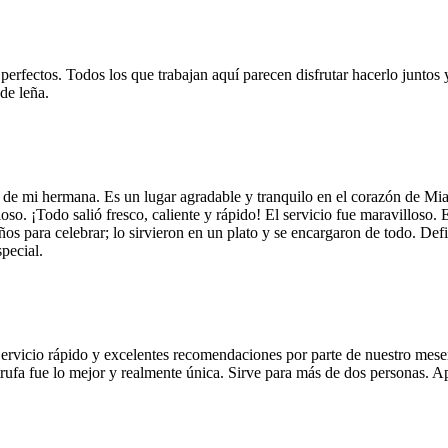
 perfectos. Todos los que trabajan aquí parecen disfrutar hacerlo juntos 
de leña.
 de mi hermana. Es un lugar agradable y tranquilo en el corazón de Mi
so. ¡Todo salió fresco, caliente y rápido! El servicio fue maravilloso. 
años para celebrar; lo sirvieron en un plato y se encargaron de todo. De
pecial.
Servicio rápido y excelentes recomendaciones por parte de nuestro meser
 de trufa fue lo mejor y realmente única. Sirve para más de dos personas.