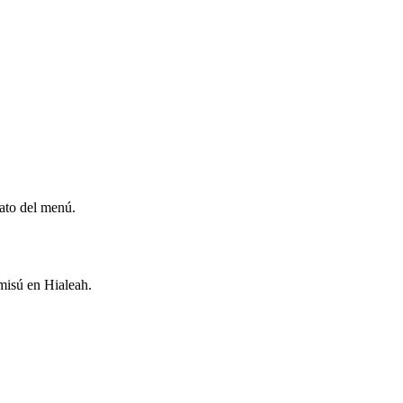
lato del menú.
amisú en Hialeah.