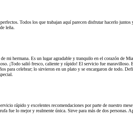
 perfectos. Todos los que trabajan aquí parecen disfrutar hacerlo juntos 
de leña.
 de mi hermana. Es un lugar agradable y tranquilo en el corazón de Mi
so. ¡Todo salió fresco, caliente y rápido! El servicio fue maravilloso. 
años para celebrar; lo sirvieron en un plato y se encargaron de todo. De
pecial.
Servicio rápido y excelentes recomendaciones por parte de nuestro meser
 de trufa fue lo mejor y realmente única. Sirve para más de dos personas.