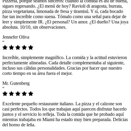
Pizzeria, porque seamos sinceros: cuando la comida es así de buena,
sigues regresando. ¿El menú de hoy? Ravioli di aragosta, burrata,
pizza vegetariana, limonada de fresa y tiramisú. Y sí, cada bocado
fue tan increíble como suena. Tómalo como una señal para dejar de
leer y simplemente IR. ¿El personal? Un amor. ¿El dueño? Una joya
absoluta. 10/10, sin observaciones.
Jennefer Oliva
“
Increíble, simplemente magnífico. La comida y la actitud estuvieron
perfectamente alineadas. Cada detalle complementaba al siguiente,
incluso sus cálidas personalidades. Gracias por hacer que nuestro
corto tiempo en su área fuera el mejor.
Mr. Gutenberg
“
Excelente pequeño restaurante italiano. La pizza y el calzone son
casi perfectos. Todos los que trabajan aquí parecen disfrutar hacerlo
juntos y el servicio lo refleja. Toda la comida que he probado aquí
mientras trabajaba en Miami ha estado muy bien preparada. Delicias
del horno de leña.