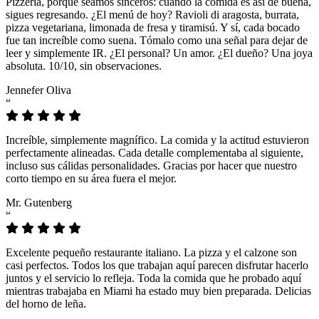
Pizzeria, porque seamos sinceros: cuando la comida es así de buena,
sigues regresando. ¿El menú de hoy? Ravioli di aragosta, burrata,
pizza vegetariana, limonada de fresa y tiramisú. Y sí, cada bocado
fue tan increíble como suena. Tómalo como una señal para dejar de
leer y simplemente IR. ¿El personal? Un amor. ¿El dueño? Una joya
absoluta. 10/10, sin observaciones.
Jennefer Oliva
“
Increíble, simplemente magnífico. La comida y la actitud estuvieron
perfectamente alineadas. Cada detalle complementaba al siguiente,
incluso sus cálidas personalidades. Gracias por hacer que nuestro
corto tiempo en su área fuera el mejor.
Mr. Gutenberg
“
Excelente pequeño restaurante italiano. La pizza y el calzone son
casi perfectos. Todos los que trabajan aquí parecen disfrutar hacerlo
juntos y el servicio lo refleja. Toda la comida que he probado aquí
mientras trabajaba en Miami ha estado muy bien preparada. Delicias
del horno de leña.