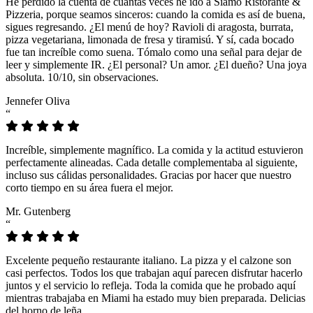
He perdido la cuenta de cuántas veces he ido a Siamo Ristorante &
Pizzeria, porque seamos sinceros: cuando la comida es así de buena,
sigues regresando. ¿El menú de hoy? Ravioli di aragosta, burrata,
pizza vegetariana, limonada de fresa y tiramisú. Y sí, cada bocado
fue tan increíble como suena. Tómalo como una señal para dejar de
leer y simplemente IR. ¿El personal? Un amor. ¿El dueño? Una joya
absoluta. 10/10, sin observaciones.
Jennefer Oliva
“
Increíble, simplemente magnífico. La comida y la actitud estuvieron
perfectamente alineadas. Cada detalle complementaba al siguiente,
incluso sus cálidas personalidades. Gracias por hacer que nuestro
corto tiempo en su área fuera el mejor.
Mr. Gutenberg
“
Excelente pequeño restaurante italiano. La pizza y el calzone son
casi perfectos. Todos los que trabajan aquí parecen disfrutar hacerlo
juntos y el servicio lo refleja. Toda la comida que he probado aquí
mientras trabajaba en Miami ha estado muy bien preparada. Delicias
del horno de leña.