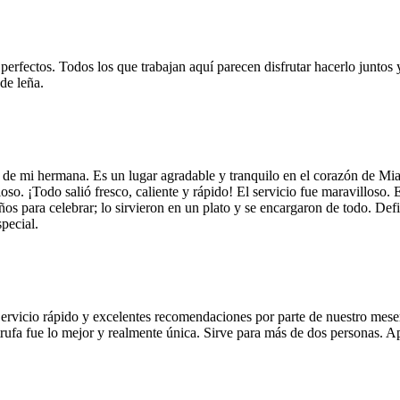
 perfectos. Todos los que trabajan aquí parecen disfrutar hacerlo juntos 
de leña.
 de mi hermana. Es un lugar agradable y tranquilo en el corazón de Mi
so. ¡Todo salió fresco, caliente y rápido! El servicio fue maravilloso. 
años para celebrar; lo sirvieron en un plato y se encargaron de todo. De
pecial.
Servicio rápido y excelentes recomendaciones por parte de nuestro meser
 de trufa fue lo mejor y realmente única. Sirve para más de dos personas.