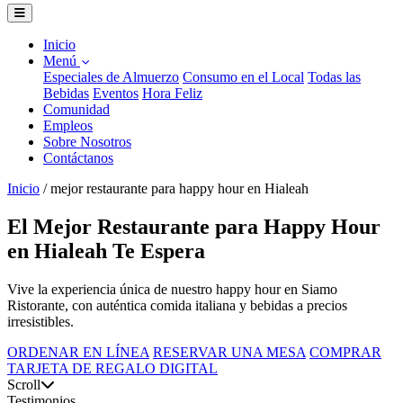
Inicio
Menú
Especiales de Almuerzo
Consumo en el Local
Todas las
Bebidas
Eventos
Hora Feliz
Comunidad
Empleos
Sobre Nosotros
Contáctanos
Inicio
/
mejor restaurante para happy hour en Hialeah
El Mejor Restaurante para Happy Hour
en Hialeah Te Espera
Vive la experiencia única de nuestro happy hour en Siamo
Ristorante, con auténtica comida italiana y bebidas a precios
irresistibles.
ORDENAR EN LÍNEA
RESERVAR UNA MESA
COMPRAR
TARJETA DE REGALO DIGITAL
Scroll
Testimonios