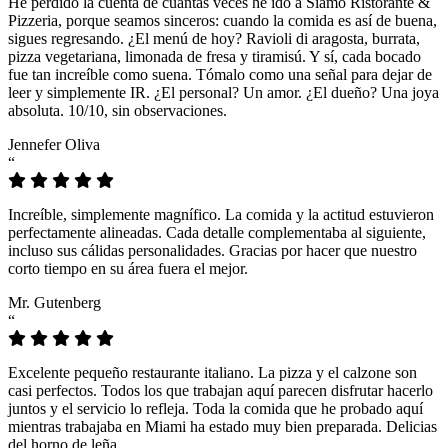
He perdido la cuenta de cuántas veces he ido a Siamo Ristorante &
Pizzeria, porque seamos sinceros: cuando la comida es así de buena,
sigues regresando. ¿El menú de hoy? Ravioli di aragosta, burrata,
pizza vegetariana, limonada de fresa y tiramisú. Y sí, cada bocado
fue tan increíble como suena. Tómalo como una señal para dejar de
leer y simplemente IR. ¿El personal? Un amor. ¿El dueño? Una joya
absoluta. 10/10, sin observaciones.
Jennefer Oliva
“
Increíble, simplemente magnífico. La comida y la actitud estuvieron
perfectamente alineadas. Cada detalle complementaba al siguiente,
incluso sus cálidas personalidades. Gracias por hacer que nuestro
corto tiempo en su área fuera el mejor.
Mr. Gutenberg
“
Excelente pequeño restaurante italiano. La pizza y el calzone son
casi perfectos. Todos los que trabajan aquí parecen disfrutar hacerlo
juntos y el servicio lo refleja. Toda la comida que he probado aquí
mientras trabajaba en Miami ha estado muy bien preparada. Delicias
del horno de leña.