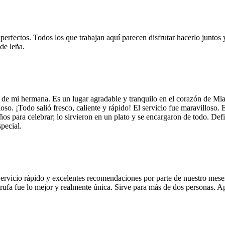
 perfectos. Todos los que trabajan aquí parecen disfrutar hacerlo juntos 
de leña.
 de mi hermana. Es un lugar agradable y tranquilo en el corazón de Mi
so. ¡Todo salió fresco, caliente y rápido! El servicio fue maravilloso. 
años para celebrar; lo sirvieron en un plato y se encargaron de todo. De
pecial.
Servicio rápido y excelentes recomendaciones por parte de nuestro meser
 de trufa fue lo mejor y realmente única. Sirve para más de dos personas.