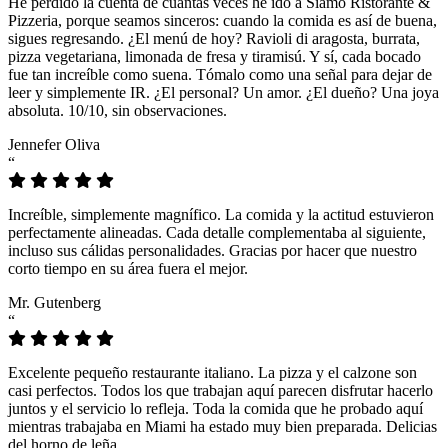
He perdido la cuenta de cuántas veces he ido a Siamo Ristorante &
Pizzeria, porque seamos sinceros: cuando la comida es así de buena,
sigues regresando. ¿El menú de hoy? Ravioli di aragosta, burrata,
pizza vegetariana, limonada de fresa y tiramisú. Y sí, cada bocado
fue tan increíble como suena. Tómalo como una señal para dejar de
leer y simplemente IR. ¿El personal? Un amor. ¿El dueño? Una joya
absoluta. 10/10, sin observaciones.
Jennefer Oliva
“
Increíble, simplemente magnífico. La comida y la actitud estuvieron
perfectamente alineadas. Cada detalle complementaba al siguiente,
incluso sus cálidas personalidades. Gracias por hacer que nuestro
corto tiempo en su área fuera el mejor.
Mr. Gutenberg
“
Excelente pequeño restaurante italiano. La pizza y el calzone son
casi perfectos. Todos los que trabajan aquí parecen disfrutar hacerlo
juntos y el servicio lo refleja. Toda la comida que he probado aquí
mientras trabajaba en Miami ha estado muy bien preparada. Delicias
del horno de leña.