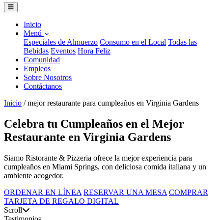
Inicio
Menú
Especiales de Almuerzo
Consumo en el Local
Todas las
Bebidas
Eventos
Hora Feliz
Comunidad
Empleos
Sobre Nosotros
Contáctanos
Inicio
/
mejor restaurante para cumpleaños en Virginia Gardens
Celebra tu Cumpleaños en el Mejor
Restaurante en Virginia Gardens
Siamo Ristorante & Pizzeria ofrece la mejor experiencia para
cumpleaños en Miami Springs, con deliciosa comida italiana y un
ambiente acogedor.
ORDENAR EN LÍNEA
RESERVAR UNA MESA
COMPRAR
TARJETA DE REGALO DIGITAL
Scroll
Testimonios