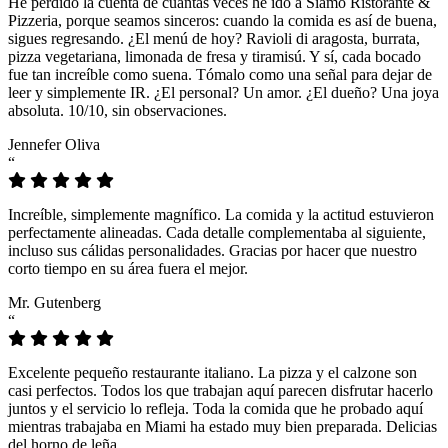
He perdido la cuenta de cuántas veces he ido a Siamo Ristorante &
Pizzeria, porque seamos sinceros: cuando la comida es así de buena,
sigues regresando. ¿El menú de hoy? Ravioli di aragosta, burrata,
pizza vegetariana, limonada de fresa y tiramisú. Y sí, cada bocado
fue tan increíble como suena. Tómalo como una señal para dejar de
leer y simplemente IR. ¿El personal? Un amor. ¿El dueño? Una joya
absoluta. 10/10, sin observaciones.
Jennefer Oliva
“
Increíble, simplemente magnífico. La comida y la actitud estuvieron
perfectamente alineadas. Cada detalle complementaba al siguiente,
incluso sus cálidas personalidades. Gracias por hacer que nuestro
corto tiempo en su área fuera el mejor.
Mr. Gutenberg
“
Excelente pequeño restaurante italiano. La pizza y el calzone son
casi perfectos. Todos los que trabajan aquí parecen disfrutar hacerlo
juntos y el servicio lo refleja. Toda la comida que he probado aquí
mientras trabajaba en Miami ha estado muy bien preparada. Delicias
del horno de leña.