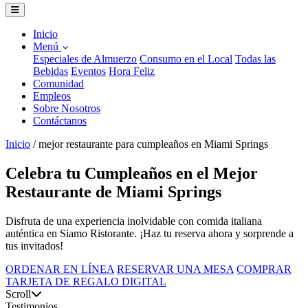
Inicio
Menú
Especiales de Almuerzo
Consumo en el Local
Todas las
Bebidas
Eventos
Hora Feliz
Comunidad
Empleos
Sobre Nosotros
Contáctanos
Inicio
/
mejor restaurante para cumpleaños en Miami Springs
Celebra tu Cumpleaños en el Mejor
Restaurante de Miami Springs
Disfruta de una experiencia inolvidable con comida italiana
auténtica en Siamo Ristorante. ¡Haz tu reserva ahora y sorprende a
tus invitados!
ORDENAR EN LÍNEA
RESERVAR UNA MESA
COMPRAR
TARJETA DE REGALO DIGITAL
Scroll
Testimonios