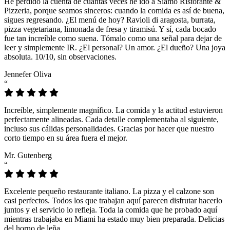
He perdido la cuenta de cuántas veces he ido a Siamo Ristorante &
Pizzeria, porque seamos sinceros: cuando la comida es así de buena,
sigues regresando. ¿El menú de hoy? Ravioli di aragosta, burrata,
pizza vegetariana, limonada de fresa y tiramisú. Y sí, cada bocado
fue tan increíble como suena. Tómalo como una señal para dejar de
leer y simplemente IR. ¿El personal? Un amor. ¿El dueño? Una joya
absoluta. 10/10, sin observaciones.
Jennefer Oliva
“
Increíble, simplemente magnífico. La comida y la actitud estuvieron
perfectamente alineadas. Cada detalle complementaba al siguiente,
incluso sus cálidas personalidades. Gracias por hacer que nuestro
corto tiempo en su área fuera el mejor.
Mr. Gutenberg
“
Excelente pequeño restaurante italiano. La pizza y el calzone son
casi perfectos. Todos los que trabajan aquí parecen disfrutar hacerlo
juntos y el servicio lo refleja. Toda la comida que he probado aquí
mientras trabajaba en Miami ha estado muy bien preparada. Delicias
del horno de leña.