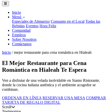
Inicio
Menú
Especiales de Almuerzo
Consumo en el Local
Todas las
Bebidas
Eventos
Hora Feliz
Comunidad
Empleos
Sobre Nosotros
Contáctanos
Inicio
/
mejor restaurante para cena romántica en Hialeah
El Mejor Restaurante para Cena
Romántica en Hialeah Te Espera
Ven a disfrutar de una velada inolvidable en Siamo Ristorante,
donde la cocina italiana auténtica y el ambiente acogedor se
combinan.
ORDENAR EN LÍNEA
RESERVAR UNA MESA
COMPRAR
TARJETA DE REGALO DIGITAL
Scroll
Testimonios