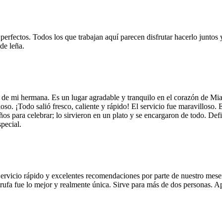
 perfectos. Todos los que trabajan aquí parecen disfrutar hacerlo juntos 
de leña.
 de mi hermana. Es un lugar agradable y tranquilo en el corazón de Mi
so. ¡Todo salió fresco, caliente y rápido! El servicio fue maravilloso. 
años para celebrar; lo sirvieron en un plato y se encargaron de todo. De
pecial.
Servicio rápido y excelentes recomendaciones por parte de nuestro meser
 de trufa fue lo mejor y realmente única. Sirve para más de dos personas.