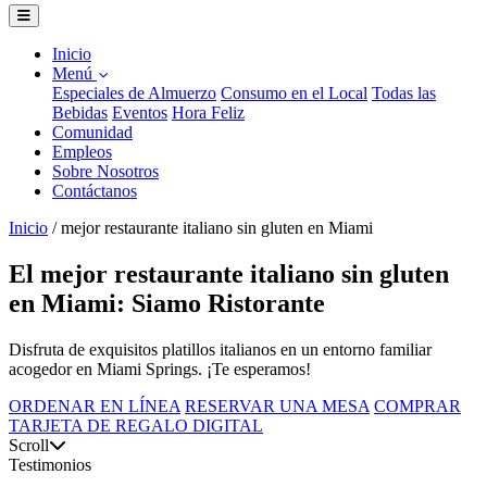
Inicio
Menú
Especiales de Almuerzo
Consumo en el Local
Todas las
Bebidas
Eventos
Hora Feliz
Comunidad
Empleos
Sobre Nosotros
Contáctanos
Inicio
/
mejor restaurante italiano sin gluten en Miami
El mejor restaurante italiano sin gluten
en Miami: Siamo Ristorante
Disfruta de exquisitos platillos italianos en un entorno familiar
acogedor en Miami Springs. ¡Te esperamos!
ORDENAR EN LÍNEA
RESERVAR UNA MESA
COMPRAR
TARJETA DE REGALO DIGITAL
Scroll
Testimonios