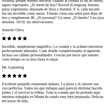
Pizzeria, porque seamos sinceros: cuando la comida es así de buena,
sigues regresando. ¿El menú de hoy? Ravioli di aragosta, burrata,
pizza vegetariana, limonada de fresa y tiramisú. Y sí, cada bocado
fue tan increíble como suena. Tómalo como una señal para dejar de
leer y simplemente IR. ¿El personal? Un amor. ¿El dueño? Una joya
absoluta. 10/10, sin observaciones.
Jennefer Oliva
“
Increíble, simplemente magnífico. La comida y la actitud estuvieron
perfectamente alineadas. Cada detalle complementaba al siguiente,
incluso sus cálidas personalidades. Gracias por hacer que nuestro
corto tiempo en su área fuera el mejor.
Mr. Gutenberg
“
Excelente pequeño restaurante italiano. La pizza y el calzone son
casi perfectos. Todos los que trabajan aquí parecen disfrutar hacerlo
juntos y el servicio lo refleja. Toda la comida que he probado aquí
mientras trabajaba en Miami ha estado muy bien preparada. Delicias
del horno de leña.