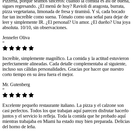
Pizzeria, porque seamos sinceros: cuando la comida es así de buena,
sigues regresando. ¿El menú de hoy? Ravioli di aragosta, burrata,
pizza vegetariana, limonada de fresa y tiramisú. Y sí, cada bocado
fue tan increíble como suena. Tómalo como una señal para dejar de
leer y simplemente IR. ¿El personal? Un amor. ¿El dueño? Una joya
absoluta. 10/10, sin observaciones.
Jennefer Oliva
“
Increíble, simplemente magnífico. La comida y la actitud estuvieron
perfectamente alineadas. Cada detalle complementaba al siguiente,
incluso sus cálidas personalidades. Gracias por hacer que nuestro
corto tiempo en su área fuera el mejor.
Mr. Gutenberg
“
Excelente pequeño restaurante italiano. La pizza y el calzone son
casi perfectos. Todos los que trabajan aquí parecen disfrutar hacerlo
juntos y el servicio lo refleja. Toda la comida que he probado aquí
mientras trabajaba en Miami ha estado muy bien preparada. Delicias
del horno de leña.