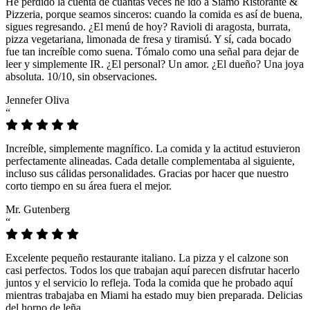
He perdido la cuenta de cuántas veces he ido a Siamo Ristorante &
Pizzeria, porque seamos sinceros: cuando la comida es así de buena,
sigues regresando. ¿El menú de hoy? Ravioli di aragosta, burrata,
pizza vegetariana, limonada de fresa y tiramisú. Y sí, cada bocado
fue tan increíble como suena. Tómalo como una señal para dejar de
leer y simplemente IR. ¿El personal? Un amor. ¿El dueño? Una joya
absoluta. 10/10, sin observaciones.
Jennefer Oliva
“
Increíble, simplemente magnífico. La comida y la actitud estuvieron
perfectamente alineadas. Cada detalle complementaba al siguiente,
incluso sus cálidas personalidades. Gracias por hacer que nuestro
corto tiempo en su área fuera el mejor.
Mr. Gutenberg
“
Excelente pequeño restaurante italiano. La pizza y el calzone son
casi perfectos. Todos los que trabajan aquí parecen disfrutar hacerlo
juntos y el servicio lo refleja. Toda la comida que he probado aquí
mientras trabajaba en Miami ha estado muy bien preparada. Delicias
del horno de leña.