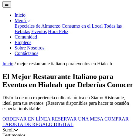
Inicio
Menú
Especiales de Almuerzo
Consumo en el Local
Todas las
Bebidas
Eventos
Hora Feliz
Comunidad
Empleos
Sobre Nosotros
Contáctanos
Inicio
/
mejor restaurante italiano para eventos en Hialeah
El Mejor Restaurante Italiano para
Eventos en Hialeah que Deberías Conocer
Disfruta de una experiencia culinaria única en Siamo Ristorante,
ideal para tus eventos. ¡Reservas disponibles para hacer tu ocasión
especial inolvidable!
ORDENAR EN LÍNEA
RESERVAR UNA MESA
COMPRAR
TARJETA DE REGALO DIGITAL
Scroll
Testimonios