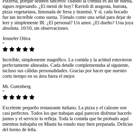
Pizzeria, porque seamos sinceros: cuando la comida es así de buena,
sigues regresando. ¿El menú de hoy? Ravioli di aragosta, burrata,
pizza vegetariana, limonada de fresa y tiramisú. Y sí, cada bocado
fue tan increíble como suena. Tómalo como una señal para dejar de
leer y simplemente IR. ¿El personal? Un amor. ¿El dueño? Una joya
absoluta. 10/10, sin observaciones.
Jennefer Oliva
“
Increíble, simplemente magnífico. La comida y la actitud estuvieron
perfectamente alineadas. Cada detalle complementaba al siguiente,
incluso sus cálidas personalidades. Gracias por hacer que nuestro
corto tiempo en su área fuera el mejor.
Mr. Gutenberg
“
Excelente pequeño restaurante italiano. La pizza y el calzone son
casi perfectos. Todos los que trabajan aquí parecen disfrutar hacerlo
juntos y el servicio lo refleja. Toda la comida que he probado aquí
mientras trabajaba en Miami ha estado muy bien preparada. Delicias
del horno de leña.