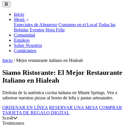
Inicio
Menú
Especiales de Almuerzo
Consumo en el Local
Todas las
Bebidas
Eventos
Hora Feliz
Comunidad
Empleos
Sobre Nosotros
Contáctanos
Inicio
/
Mejor restaurante italiano en Hialeah
Siamo Ristorante: El Mejor Restaurante
Italiano en Hialeah
Disfruta de la auténtica cocina italiana en Miami Springs. Ven a
saborear nuestras pizzas al horno de leña y pastas artesanales.
ORDENAR EN LÍNEA
RESERVAR UNA MESA
COMPRAR
TARJETA DE REGALO DIGITAL
Scroll
Testimonios