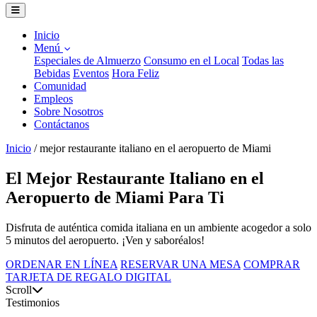
Inicio
Menú
Especiales de Almuerzo
Consumo en el Local
Todas las
Bebidas
Eventos
Hora Feliz
Comunidad
Empleos
Sobre Nosotros
Contáctanos
Inicio
/
mejor restaurante italiano en el aeropuerto de Miami
El Mejor Restaurante Italiano en el
Aeropuerto de Miami Para Ti
Disfruta de auténtica comida italiana en un ambiente acogedor a solo
5 minutos del aeropuerto. ¡Ven y saboréalos!
ORDENAR EN LÍNEA
RESERVAR UNA MESA
COMPRAR
TARJETA DE REGALO DIGITAL
Scroll
Testimonios