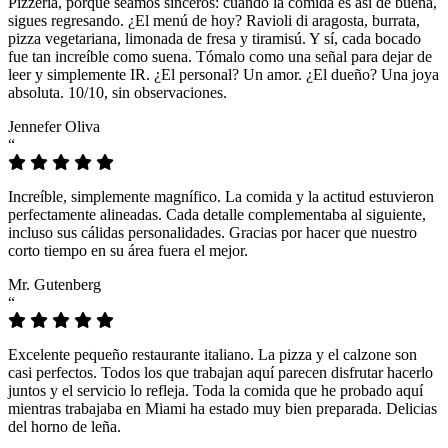
Pizzeria, porque seamos sinceros: cuando la comida es así de buena,
sigues regresando. ¿El menú de hoy? Ravioli di aragosta, burrata,
pizza vegetariana, limonada de fresa y tiramisú. Y sí, cada bocado
fue tan increíble como suena. Tómalo como una señal para dejar de
leer y simplemente IR. ¿El personal? Un amor. ¿El dueño? Una joya
absoluta. 10/10, sin observaciones.
Jennefer Oliva
“
Increíble, simplemente magnífico. La comida y la actitud estuvieron
perfectamente alineadas. Cada detalle complementaba al siguiente,
incluso sus cálidas personalidades. Gracias por hacer que nuestro
corto tiempo en su área fuera el mejor.
Mr. Gutenberg
“
Excelente pequeño restaurante italiano. La pizza y el calzone son
casi perfectos. Todos los que trabajan aquí parecen disfrutar hacerlo
juntos y el servicio lo refleja. Toda la comida que he probado aquí
mientras trabajaba en Miami ha estado muy bien preparada. Delicias
del horno de leña.