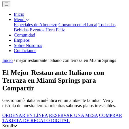
Inicio
Menú
Especiales de Almuerzo
Consumo en el Local
Todas las
Bebidas
Eventos
Hora Feliz
Comunidad
Empleos
Sobre Nosotros
Contáctanos
Inicio
/
mejor restaurante italiano con terraza en Miami Springs
El Mejor Restaurante Italiano con
Terraza en Miami Springs para
Compartir
Gastronomía italiana auténtica en un ambiente familiar. Ven y
disfruta de nuestra terraza mientras saboreas platos irresistibles.
ORDENAR EN LÍNEA
RESERVAR UNA MESA
COMPRAR
TARJETA DE REGALO DIGITAL
Scroll