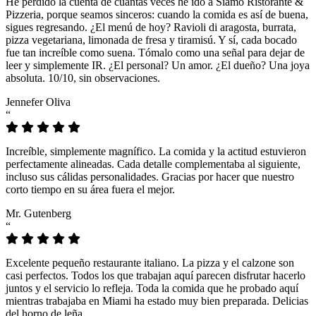
He perdido la cuenta de cuántas veces he ido a Siamo Ristorante &
Pizzeria, porque seamos sinceros: cuando la comida es así de buena,
sigues regresando. ¿El menú de hoy? Ravioli di aragosta, burrata,
pizza vegetariana, limonada de fresa y tiramisú. Y sí, cada bocado
fue tan increíble como suena. Tómalo como una señal para dejar de
leer y simplemente IR. ¿El personal? Un amor. ¿El dueño? Una joya
absoluta. 10/10, sin observaciones.
Jennefer Oliva
“
Increíble, simplemente magnífico. La comida y la actitud estuvieron
perfectamente alineadas. Cada detalle complementaba al siguiente,
incluso sus cálidas personalidades. Gracias por hacer que nuestro
corto tiempo en su área fuera el mejor.
Mr. Gutenberg
“
Excelente pequeño restaurante italiano. La pizza y el calzone son
casi perfectos. Todos los que trabajan aquí parecen disfrutar hacerlo
juntos y el servicio lo refleja. Toda la comida que he probado aquí
mientras trabajaba en Miami ha estado muy bien preparada. Delicias
del horno de leña.