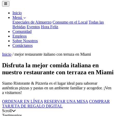
Inicio
Menú
Especiales de Almuerzo
Consumo en el Local
Todas las
Bebidas
Eventos
Hora Feliz
Comunidad
Empleos
Sobre Nosotros
Contáctanos
Inicio
/
mejor restaurante italiano con terraza en Miami
Disfruta la mejor comida italiana en
nuestro restaurante con terraza en Miami
Siamo Ristorante & Pizzeria es el lugar ideal para saborear
auténticas pizzas y pastas en un ambiente familiar y acogedor. ¡Ven
a visitarnos!
ORDENAR EN LÍNEA
RESERVAR UNA MESA
COMPRAR
TARJETA DE REGALO DIGITAL
Scroll
Testimonios