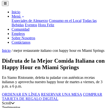
Inicio
Menú
Especiales de Almuerzo
Consumo en el Local
Todas las
Bebidas
Eventos
Hora Feliz
Comunidad
Empleos
Sobre Nosotros
Contáctanos
Inicio
/
mejor restaurante italiano con happy hour en Miami Springs
Disfruta de la Mejor Comida Italiana con
Happy Hour en Miami Springs
En Siamo Ristorante, deleita tu paladar con auténticas recetas
italianas y aprovecha nuestro happy hour de martes a viernes, de 3
p.m. a 6 p.m.
ORDENAR EN LÍNEA
RESERVAR UNA MESA
COMPRAR
TARJETA DE REGALO DIGITAL
Scroll
Testimonios