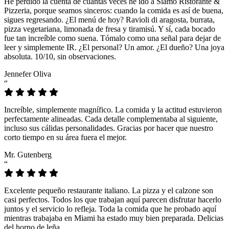
He perdido la cuenta de cuántas veces he ido a Siamo Ristorante &
Pizzeria, porque seamos sinceros: cuando la comida es así de buena,
sigues regresando. ¿El menú de hoy? Ravioli di aragosta, burrata,
pizza vegetariana, limonada de fresa y tiramisú. Y sí, cada bocado
fue tan increíble como suena. Tómalo como una señal para dejar de
leer y simplemente IR. ¿El personal? Un amor. ¿El dueño? Una joya
absoluta. 10/10, sin observaciones.
Jennefer Oliva
“
Increíble, simplemente magnífico. La comida y la actitud estuvieron
perfectamente alineadas. Cada detalle complementaba al siguiente,
incluso sus cálidas personalidades. Gracias por hacer que nuestro
corto tiempo en su área fuera el mejor.
Mr. Gutenberg
“
Excelente pequeño restaurante italiano. La pizza y el calzone son
casi perfectos. Todos los que trabajan aquí parecen disfrutar hacerlo
juntos y el servicio lo refleja. Toda la comida que he probado aquí
mientras trabajaba en Miami ha estado muy bien preparada. Delicias
del horno de leña.