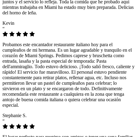
juntos y el servicio lo refleja. Toda la comida que he probado aquí
mientras trabajaba en Miami ha estado muy bien preparada. Delicias
del horno de leña.
Kevin
“
Probamos este encantador restaurante italiano hoy para el
cumpleaños de mi hermana. Es un lugar agradable y tranquilo en el
corazón de Miami Springs. Pedimos caprese y bruschetta como
entrada, lasaña y la pasta especial de temporada: Pasta
dell'ammiraglio. Todo estuvo delicioso. ¡Todo salió fresco, caliente y
rápido! El servicio fue maravilloso. El personal estuvo pendiente
constantemente para retirar platos, rellenar agua, etc. Incluso nos
permitieron llevar un pastel de cumpleaños para celebrar; lo
sirvieron en un plato y se encargaron de todo. Definitivamente
recomendaría este restaurante a cualquiera en la zona que tenga
antojo de buena comida italiana o quiera celebrar una ocasión
especial.
Stephanie S.
“
El lugar perfecto para reunirse con amigos o tener una cena familiar.