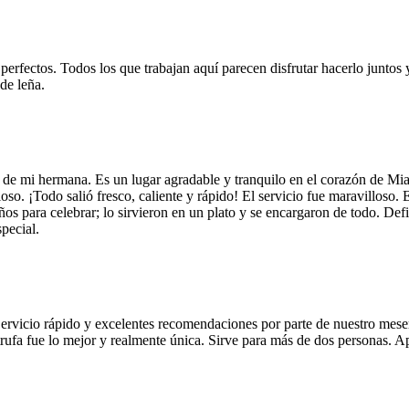
 perfectos. Todos los que trabajan aquí parecen disfrutar hacerlo juntos 
de leña.
 de mi hermana. Es un lugar agradable y tranquilo en el corazón de Mi
so. ¡Todo salió fresco, caliente y rápido! El servicio fue maravilloso. 
años para celebrar; lo sirvieron en un plato y se encargaron de todo. De
pecial.
Servicio rápido y excelentes recomendaciones por parte de nuestro meser
 de trufa fue lo mejor y realmente única. Sirve para más de dos personas.