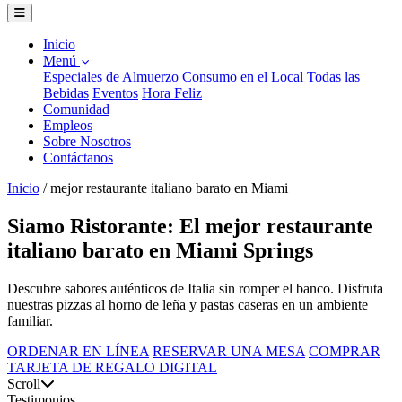
Inicio
Menú
Especiales de Almuerzo
Consumo en el Local
Todas las
Bebidas
Eventos
Hora Feliz
Comunidad
Empleos
Sobre Nosotros
Contáctanos
Inicio
/
mejor restaurante italiano barato en Miami
Siamo Ristorante: El mejor restaurante
italiano barato en Miami Springs
Descubre sabores auténticos de Italia sin romper el banco. Disfruta
nuestras pizzas al horno de leña y pastas caseras en un ambiente
familiar.
ORDENAR EN LÍNEA
RESERVAR UNA MESA
COMPRAR
TARJETA DE REGALO DIGITAL
Scroll
Testimonios