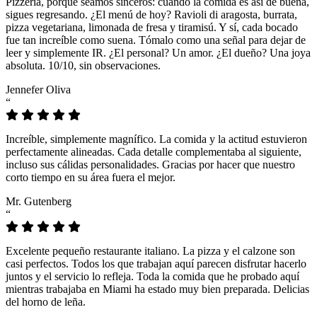
Pizzeria, porque seamos sinceros: cuando la comida es así de buena,
sigues regresando. ¿El menú de hoy? Ravioli di aragosta, burrata,
pizza vegetariana, limonada de fresa y tiramisú. Y sí, cada bocado
fue tan increíble como suena. Tómalo como una señal para dejar de
leer y simplemente IR. ¿El personal? Un amor. ¿El dueño? Una joya
absoluta. 10/10, sin observaciones.
Jennefer Oliva
“
Increíble, simplemente magnífico. La comida y la actitud estuvieron
perfectamente alineadas. Cada detalle complementaba al siguiente,
incluso sus cálidas personalidades. Gracias por hacer que nuestro
corto tiempo en su área fuera el mejor.
Mr. Gutenberg
“
Excelente pequeño restaurante italiano. La pizza y el calzone son
casi perfectos. Todos los que trabajan aquí parecen disfrutar hacerlo
juntos y el servicio lo refleja. Toda la comida que he probado aquí
mientras trabajaba en Miami ha estado muy bien preparada. Delicias
del horno de leña.