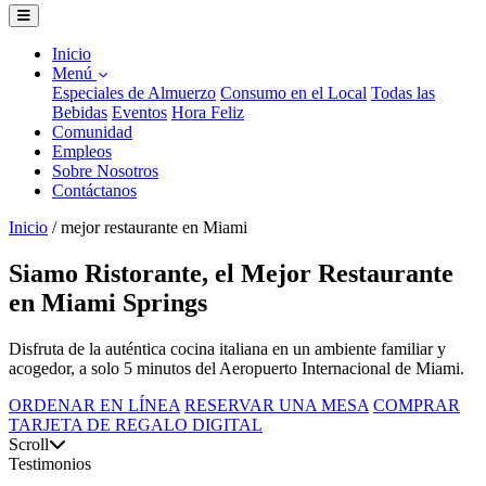
Inicio
Menú
Especiales de Almuerzo
Consumo en el Local
Todas las
Bebidas
Eventos
Hora Feliz
Comunidad
Empleos
Sobre Nosotros
Contáctanos
Inicio
/
mejor restaurante en Miami
Siamo Ristorante, el Mejor Restaurante
en Miami Springs
Disfruta de la auténtica cocina italiana en un ambiente familiar y
acogedor, a solo 5 minutos del Aeropuerto Internacional de Miami.
ORDENAR EN LÍNEA
RESERVAR UNA MESA
COMPRAR
TARJETA DE REGALO DIGITAL
Scroll
Testimonios