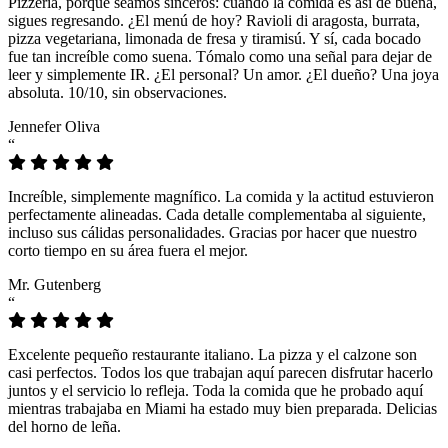
Pizzeria, porque seamos sinceros: cuando la comida es así de buena,
sigues regresando. ¿El menú de hoy? Ravioli di aragosta, burrata,
pizza vegetariana, limonada de fresa y tiramisú. Y sí, cada bocado
fue tan increíble como suena. Tómalo como una señal para dejar de
leer y simplemente IR. ¿El personal? Un amor. ¿El dueño? Una joya
absoluta. 10/10, sin observaciones.
Jennefer Oliva
“
Increíble, simplemente magnífico. La comida y la actitud estuvieron
perfectamente alineadas. Cada detalle complementaba al siguiente,
incluso sus cálidas personalidades. Gracias por hacer que nuestro
corto tiempo en su área fuera el mejor.
Mr. Gutenberg
“
Excelente pequeño restaurante italiano. La pizza y el calzone son
casi perfectos. Todos los que trabajan aquí parecen disfrutar hacerlo
juntos y el servicio lo refleja. Toda la comida que he probado aquí
mientras trabajaba en Miami ha estado muy bien preparada. Delicias
del horno de leña.