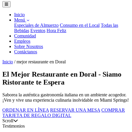
Inicio
Menú
Especiales de Almuerzo
Consumo en el Local
Todas las
Bebidas
Eventos
Hora Feliz
Comunidad
Empleos
Sobre Nosotros
Contáctanos
Inicio
/
mejor restaurante en Doral
El Mejor Restaurante en Doral - Siamo
Ristorante te Espera
Saborea la auténtica gastronomía italiana en un ambiente acogedor.
¡Ven y vive una experiencia culinaria inolvidable en Miami Springs!
ORDENAR EN LÍNEA
RESERVAR UNA MESA
COMPRAR
TARJETA DE REGALO DIGITAL
Scroll
Testimonios