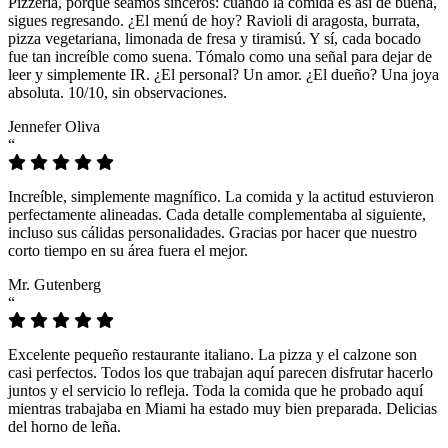
Pizzeria, porque seamos sinceros: cuando la comida es así de buena,
sigues regresando. ¿El menú de hoy? Ravioli di aragosta, burrata,
pizza vegetariana, limonada de fresa y tiramisú. Y sí, cada bocado
fue tan increíble como suena. Tómalo como una señal para dejar de
leer y simplemente IR. ¿El personal? Un amor. ¿El dueño? Una joya
absoluta. 10/10, sin observaciones.
Jennefer Oliva
“
Increíble, simplemente magnífico. La comida y la actitud estuvieron
perfectamente alineadas. Cada detalle complementaba al siguiente,
incluso sus cálidas personalidades. Gracias por hacer que nuestro
corto tiempo en su área fuera el mejor.
Mr. Gutenberg
“
Excelente pequeño restaurante italiano. La pizza y el calzone son
casi perfectos. Todos los que trabajan aquí parecen disfrutar hacerlo
juntos y el servicio lo refleja. Toda la comida que he probado aquí
mientras trabajaba en Miami ha estado muy bien preparada. Delicias
del horno de leña.