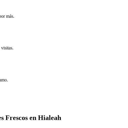
por más.
visitas.
iamo.
es Frescos en Hialeah