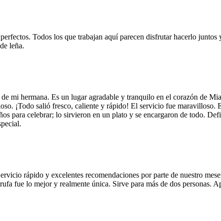
 perfectos. Todos los que trabajan aquí parecen disfrutar hacerlo juntos 
de leña.
 de mi hermana. Es un lugar agradable y tranquilo en el corazón de Mi
so. ¡Todo salió fresco, caliente y rápido! El servicio fue maravilloso. 
años para celebrar; lo sirvieron en un plato y se encargaron de todo. De
pecial.
Servicio rápido y excelentes recomendaciones por parte de nuestro meser
 de trufa fue lo mejor y realmente única. Sirve para más de dos personas.