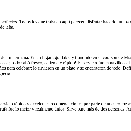
 perfectos. Todos los que trabajan aquí parecen disfrutar hacerlo juntos 
de leña.
 de mi hermana. Es un lugar agradable y tranquilo en el corazón de Mi
so. ¡Todo salió fresco, caliente y rápido! El servicio fue maravilloso. 
años para celebrar; lo sirvieron en un plato y se encargaron de todo. De
pecial.
Servicio rápido y excelentes recomendaciones por parte de nuestro meser
 de trufa fue lo mejor y realmente única. Sirve para más de dos personas.