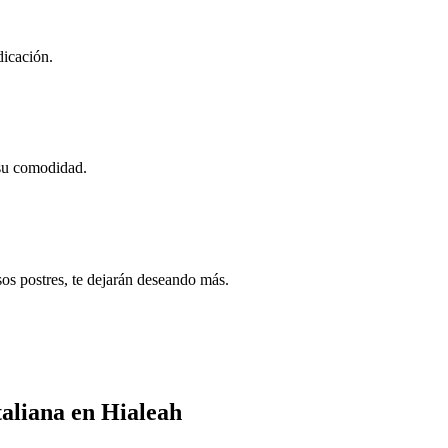
dicación.
 su comodidad.
sos postres, te dejarán deseando más.
aliana en Hialeah