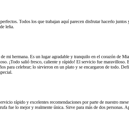
 perfectos. Todos los que trabajan aquí parecen disfrutar hacerlo juntos 
de leña.
 de mi hermana. Es un lugar agradable y tranquilo en el corazón de Mi
so. ¡Todo salió fresco, caliente y rápido! El servicio fue maravilloso. 
años para celebrar; lo sirvieron en un plato y se encargaron de todo. De
pecial.
Servicio rápido y excelentes recomendaciones por parte de nuestro meser
 de trufa fue lo mejor y realmente única. Sirve para más de dos personas.