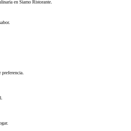
linaria en Siamo Ristorante.
sabor.
 preferencia.
l.
ogar.