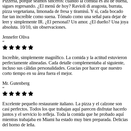
Pizzeria, porque seamos sinceros: cuando la comida es así de buena,
sigues regresando. ¿El menú de hoy? Ravioli di aragosta, burrata,
pizza vegetariana, limonada de fresa y tiramisú. Y sí, cada bocado
fue tan increíble como suena. Tómalo como una señal para dejar de
leer y simplemente IR. ¿El personal? Un amor. ¿El dueño? Una joya
absoluta. 10/10, sin observaciones.
Jennefer Oliva
“
Increíble, simplemente magnífico. La comida y la actitud estuvieron
perfectamente alineadas. Cada detalle complementaba al siguiente,
incluso sus cálidas personalidades. Gracias por hacer que nuestro
corto tiempo en su área fuera el mejor.
Mr. Gutenberg
“
Excelente pequeño restaurante italiano. La pizza y el calzone son
casi perfectos. Todos los que trabajan aquí parecen disfrutar hacerlo
juntos y el servicio lo refleja. Toda la comida que he probado aquí
mientras trabajaba en Miami ha estado muy bien preparada. Delicias
del horno de leña.