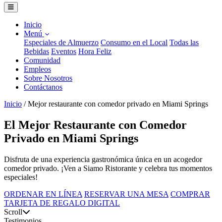
Inicio
Menú
Especiales de Almuerzo
Consumo en el Local
Todas las
Bebidas
Eventos
Hora Feliz
Comunidad
Empleos
Sobre Nosotros
Contáctanos
Inicio
/
Mejor restaurante con comedor privado en Miami Springs
El Mejor Restaurante con Comedor
Privado en Miami Springs
Disfruta de una experiencia gastronómica única en un acogedor
comedor privado. ¡Ven a Siamo Ristorante y celebra tus momentos
especiales!
ORDENAR EN LÍNEA
RESERVAR UNA MESA
COMPRAR
TARJETA DE REGALO DIGITAL
Scroll
Testimonios