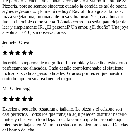
He perdido la cuenta de cuántas veces he ido a Siamo Ristorante &
Pizzeria, porque seamos sinceros: cuando la comida es así de buena,
sigues regresando. ¿El menú de hoy? Ravioli di aragosta, burrata,
pizza vegetariana, limonada de fresa y tiramisú. Y sí, cada bocado
fue tan increíble como suena. Tómalo como una señal para dejar de
leer y simplemente IR. ¿El personal? Un amor. ¿El dueño? Una joya
absoluta. 10/10, sin observaciones.
Jennefer Oliva
“
Increíble, simplemente magnífico. La comida y la actitud estuvieron
perfectamente alineadas. Cada detalle complementaba al siguiente,
incluso sus cálidas personalidades. Gracias por hacer que nuestro
corto tiempo en su área fuera el mejor.
Mr. Gutenberg
“
Excelente pequeño restaurante italiano. La pizza y el calzone son
casi perfectos. Todos los que trabajan aquí parecen disfrutar hacerlo
juntos y el servicio lo refleja. Toda la comida que he probado aquí
mientras trabajaba en Miami ha estado muy bien preparada. Delicias
del horno de leña.