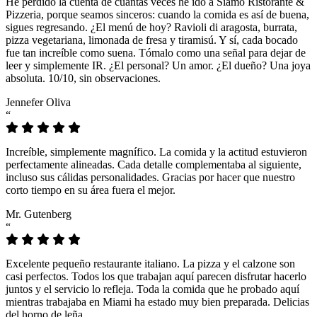
He perdido la cuenta de cuántas veces he ido a Siamo Ristorante &
Pizzeria, porque seamos sinceros: cuando la comida es así de buena,
sigues regresando. ¿El menú de hoy? Ravioli di aragosta, burrata,
pizza vegetariana, limonada de fresa y tiramisú. Y sí, cada bocado
fue tan increíble como suena. Tómalo como una señal para dejar de
leer y simplemente IR. ¿El personal? Un amor. ¿El dueño? Una joya
absoluta. 10/10, sin observaciones.
Jennefer Oliva
“
Increíble, simplemente magnífico. La comida y la actitud estuvieron
perfectamente alineadas. Cada detalle complementaba al siguiente,
incluso sus cálidas personalidades. Gracias por hacer que nuestro
corto tiempo en su área fuera el mejor.
Mr. Gutenberg
“
Excelente pequeño restaurante italiano. La pizza y el calzone son
casi perfectos. Todos los que trabajan aquí parecen disfrutar hacerlo
juntos y el servicio lo refleja. Toda la comida que he probado aquí
mientras trabajaba en Miami ha estado muy bien preparada. Delicias
del horno de leña.