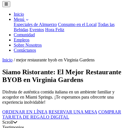
Inicio
Menú
Especiales de Almuerzo
Consumo en el Local
Todas las
Bebidas
Eventos
Hora Feliz
Comunidad
Empleos
Sobre Nosotros
Contáctanos
Inicio
/
mejor restaurante byob en Virginia Gardens
Siamo Ristorante: El Mejor Restaurante
BYOB en Virginia Gardens
Disfruta de auténtica comida italiana en un ambiente familiar y
acogedor en Miami Springs. ¡Te esperamos para ofrecerte una
experiencia inolvidable!
ORDENAR EN LÍNEA
RESERVAR UNA MESA
COMPRAR
TARJETA DE REGALO DIGITAL
Scroll
Testimonios