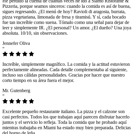
He perdido la cuenta de cuántas veces he ido a Siamo Ristorante &
Pizzeria, porque seamos sinceros: cuando la comida es así de buena,
sigues regresando. ¿El menú de hoy? Ravioli di aragosta, burrata,
pizza vegetariana, limonada de fresa y tiramisú. Y sí, cada bocado
fue tan increíble como suena. Tómalo como una señal para dejar de
leer y simplemente IR. ¿El personal? Un amor. ¿El dueño? Una joya
absoluta. 10/10, sin observaciones.
Jennefer Oliva
“
Increíble, simplemente magnífico. La comida y la actitud estuvieron
perfectamente alineadas. Cada detalle complementaba al siguiente,
incluso sus cálidas personalidades. Gracias por hacer que nuestro
corto tiempo en su área fuera el mejor.
Mr. Gutenberg
“
Excelente pequeño restaurante italiano. La pizza y el calzone son
casi perfectos. Todos los que trabajan aquí parecen disfrutar hacerlo
juntos y el servicio lo refleja. Toda la comida que he probado aquí
mientras trabajaba en Miami ha estado muy bien preparada. Delicias
del horno de leña.