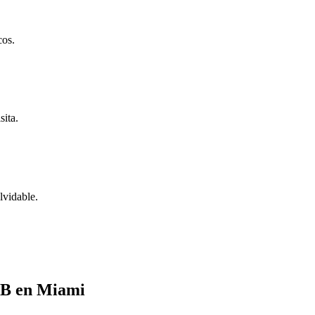
cos.
sita.
lvidable.
OB en Miami