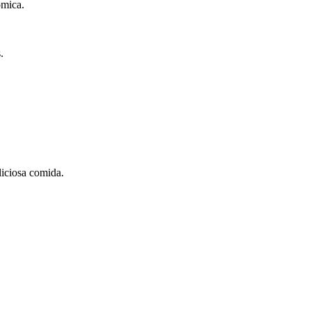
ómica.
.
liciosa comida.