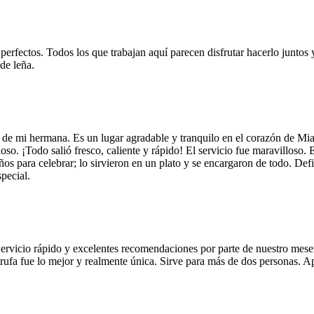
 perfectos. Todos los que trabajan aquí parecen disfrutar hacerlo juntos 
de leña.
 de mi hermana. Es un lugar agradable y tranquilo en el corazón de Mi
so. ¡Todo salió fresco, caliente y rápido! El servicio fue maravilloso. 
años para celebrar; lo sirvieron en un plato y se encargaron de todo. De
pecial.
Servicio rápido y excelentes recomendaciones por parte de nuestro meser
 de trufa fue lo mejor y realmente única. Sirve para más de dos personas.