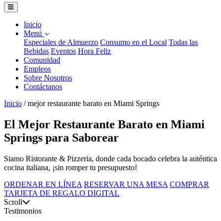
Inicio
Menú
Especiales de Almuerzo
Consumo en el Local
Todas las
Bebidas
Eventos
Hora Feliz
Comunidad
Empleos
Sobre Nosotros
Contáctanos
Inicio
/
mejor restaurante barato en Miami Springs
El Mejor Restaurante Barato en Miami
Springs para Saborear
Siamo Ristorante & Pizzeria, donde cada bocado celebra la auténtica
cocina italiana, ¡sin romper tu presupuesto!
ORDENAR EN LÍNEA
RESERVAR UNA MESA
COMPRAR
TARJETA DE REGALO DIGITAL
Scroll
Testimonios