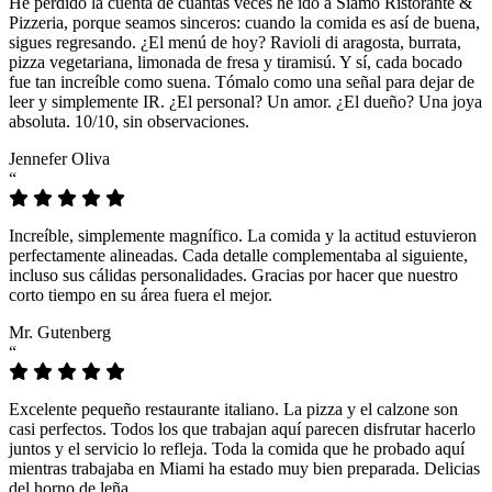
He perdido la cuenta de cuántas veces he ido a Siamo Ristorante &
Pizzeria, porque seamos sinceros: cuando la comida es así de buena,
sigues regresando. ¿El menú de hoy? Ravioli di aragosta, burrata,
pizza vegetariana, limonada de fresa y tiramisú. Y sí, cada bocado
fue tan increíble como suena. Tómalo como una señal para dejar de
leer y simplemente IR. ¿El personal? Un amor. ¿El dueño? Una joya
absoluta. 10/10, sin observaciones.
Jennefer Oliva
“
Increíble, simplemente magnífico. La comida y la actitud estuvieron
perfectamente alineadas. Cada detalle complementaba al siguiente,
incluso sus cálidas personalidades. Gracias por hacer que nuestro
corto tiempo en su área fuera el mejor.
Mr. Gutenberg
“
Excelente pequeño restaurante italiano. La pizza y el calzone son
casi perfectos. Todos los que trabajan aquí parecen disfrutar hacerlo
juntos y el servicio lo refleja. Toda la comida que he probado aquí
mientras trabajaba en Miami ha estado muy bien preparada. Delicias
del horno de leña.