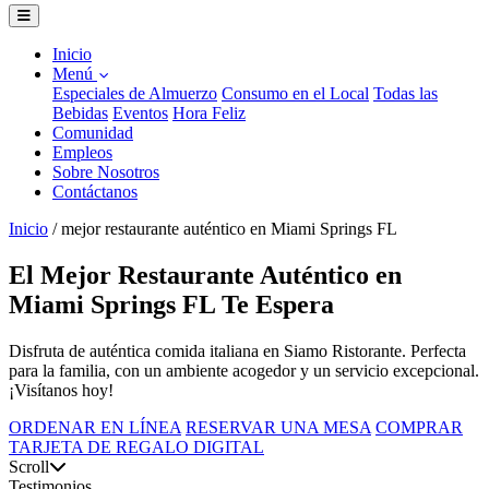
Inicio
Menú
Especiales de Almuerzo
Consumo en el Local
Todas las
Bebidas
Eventos
Hora Feliz
Comunidad
Empleos
Sobre Nosotros
Contáctanos
Inicio
/
mejor restaurante auténtico en Miami Springs FL
El Mejor Restaurante Auténtico en
Miami Springs FL Te Espera
Disfruta de auténtica comida italiana en Siamo Ristorante. Perfecta
para la familia, con un ambiente acogedor y un servicio excepcional.
¡Visítanos hoy!
ORDENAR EN LÍNEA
RESERVAR UNA MESA
COMPRAR
TARJETA DE REGALO DIGITAL
Scroll
Testimonios