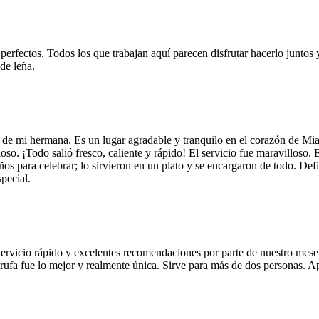
 perfectos. Todos los que trabajan aquí parecen disfrutar hacerlo juntos 
de leña.
 de mi hermana. Es un lugar agradable y tranquilo en el corazón de Mi
so. ¡Todo salió fresco, caliente y rápido! El servicio fue maravilloso. 
años para celebrar; lo sirvieron en un plato y se encargaron de todo. De
pecial.
Servicio rápido y excelentes recomendaciones por parte de nuestro meser
 de trufa fue lo mejor y realmente única. Sirve para más de dos personas.