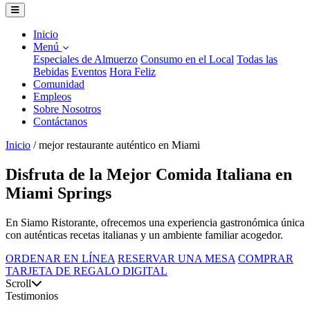
Inicio
Menú
Especiales de Almuerzo
Consumo en el Local
Todas las
Bebidas
Eventos
Hora Feliz
Comunidad
Empleos
Sobre Nosotros
Contáctanos
Inicio
/
mejor restaurante auténtico en Miami
Disfruta de la Mejor Comida Italiana en
Miami Springs
En Siamo Ristorante, ofrecemos una experiencia gastronómica única
con auténticas recetas italianas y un ambiente familiar acogedor.
ORDENAR EN LÍNEA
RESERVAR UNA MESA
COMPRAR
TARJETA DE REGALO DIGITAL
Scroll
Testimonios