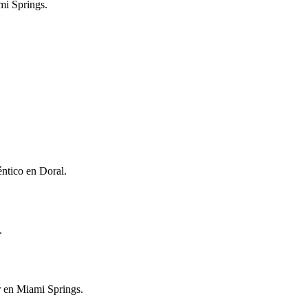
mi Springs.
éntico en Doral.
.
ar en Miami Springs.