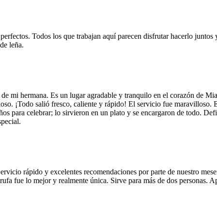
 perfectos. Todos los que trabajan aquí parecen disfrutar hacerlo juntos 
de leña.
 de mi hermana. Es un lugar agradable y tranquilo en el corazón de Mi
so. ¡Todo salió fresco, caliente y rápido! El servicio fue maravilloso. 
años para celebrar; lo sirvieron en un plato y se encargaron de todo. De
pecial.
Servicio rápido y excelentes recomendaciones por parte de nuestro meser
 de trufa fue lo mejor y realmente única. Sirve para más de dos personas.