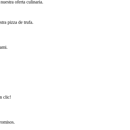
uestra oferta culinaria.
tra pizza de trufa.
iami.
n clic!
romisos.