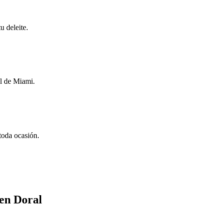
u deleite.
al de Miami.
 toda ocasión.
 en Doral