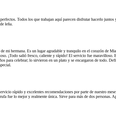
 perfectos. Todos los que trabajan aquí parecen disfrutar hacerlo juntos 
de leña.
 de mi hermana. Es un lugar agradable y tranquilo en el corazón de Mi
so. ¡Todo salió fresco, caliente y rápido! El servicio fue maravilloso. 
años para celebrar; lo sirvieron en un plato y se encargaron de todo. De
pecial.
Servicio rápido y excelentes recomendaciones por parte de nuestro meser
 de trufa fue lo mejor y realmente única. Sirve para más de dos personas.