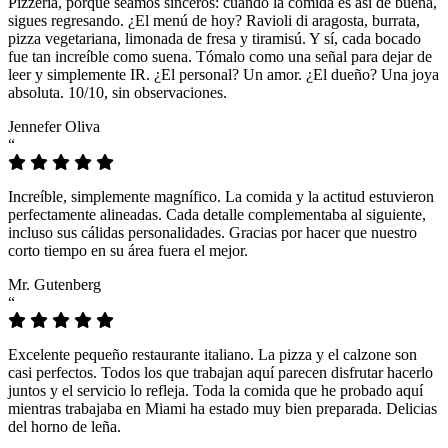
Pizzeria, porque seamos sinceros: cuando la comida es así de buena,
sigues regresando. ¿El menú de hoy? Ravioli di aragosta, burrata,
pizza vegetariana, limonada de fresa y tiramisú. Y sí, cada bocado
fue tan increíble como suena. Tómalo como una señal para dejar de
leer y simplemente IR. ¿El personal? Un amor. ¿El dueño? Una joya
absoluta. 10/10, sin observaciones.
Jennefer Oliva
“
Increíble, simplemente magnífico. La comida y la actitud estuvieron
perfectamente alineadas. Cada detalle complementaba al siguiente,
incluso sus cálidas personalidades. Gracias por hacer que nuestro
corto tiempo en su área fuera el mejor.
Mr. Gutenberg
“
Excelente pequeño restaurante italiano. La pizza y el calzone son
casi perfectos. Todos los que trabajan aquí parecen disfrutar hacerlo
juntos y el servicio lo refleja. Toda la comida que he probado aquí
mientras trabajaba en Miami ha estado muy bien preparada. Delicias
del horno de leña.