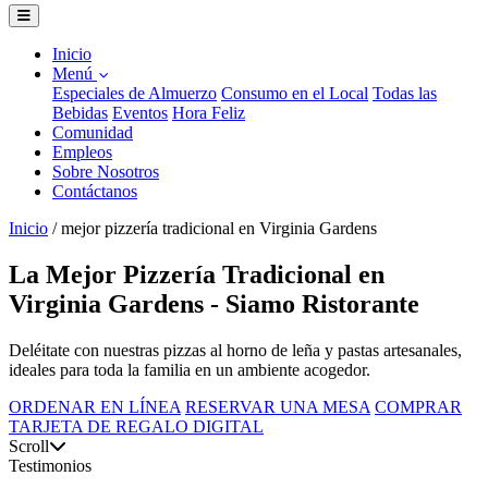
Inicio
Menú
Especiales de Almuerzo
Consumo en el Local
Todas las
Bebidas
Eventos
Hora Feliz
Comunidad
Empleos
Sobre Nosotros
Contáctanos
Inicio
/
mejor pizzería tradicional en Virginia Gardens
La Mejor Pizzería Tradicional en
Virginia Gardens - Siamo Ristorante
Deléitate con nuestras pizzas al horno de leña y pastas artesanales,
ideales para toda la familia en un ambiente acogedor.
ORDENAR EN LÍNEA
RESERVAR UNA MESA
COMPRAR
TARJETA DE REGALO DIGITAL
Scroll
Testimonios