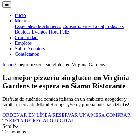
Inicio
Menú
Especiales de Almuerzo
Consumo en el Local
Todas las
Bebidas
Eventos
Hora Feliz
Comunidad
Empleos
Sobre Nosotros
Contáctanos
Inicio
/
mejor pizzería sin gluten en Virginia Gardens
La mejor pizzería sin gluten en Virginia
Gardens te espera en Siamo Ristorante
Disfruta de auténtica comida italiana en un ambiente acogedor y
familiar, cerca de Miami Springs. ¡Ven y prueba nuestras delicias!
ORDENAR EN LÍNEA
RESERVAR UNA MESA
COMPRAR
TARJETA DE REGALO DIGITAL
Scroll
Testimonios