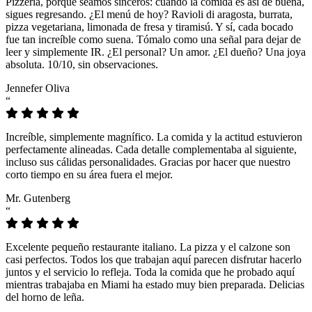
Pizzeria, porque seamos sinceros: cuando la comida es así de buena,
sigues regresando. ¿El menú de hoy? Ravioli di aragosta, burrata,
pizza vegetariana, limonada de fresa y tiramisú. Y sí, cada bocado
fue tan increíble como suena. Tómalo como una señal para dejar de
leer y simplemente IR. ¿El personal? Un amor. ¿El dueño? Una joya
absoluta. 10/10, sin observaciones.
Jennefer Oliva
“
Increíble, simplemente magnífico. La comida y la actitud estuvieron
perfectamente alineadas. Cada detalle complementaba al siguiente,
incluso sus cálidas personalidades. Gracias por hacer que nuestro
corto tiempo en su área fuera el mejor.
Mr. Gutenberg
“
Excelente pequeño restaurante italiano. La pizza y el calzone son
casi perfectos. Todos los que trabajan aquí parecen disfrutar hacerlo
juntos y el servicio lo refleja. Toda la comida que he probado aquí
mientras trabajaba en Miami ha estado muy bien preparada. Delicias
del horno de leña.